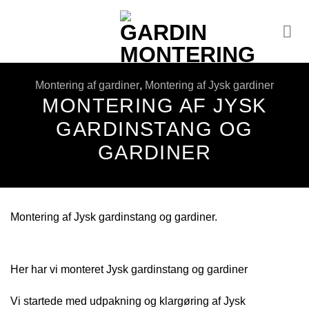
Fortsæt
til
indhold
Montering af gardiner
,
Montering af Jysk gardiner
MONTERING AF JYSK
GARDINSTANG OG
GARDINER
Montering af Jysk gardinstang og gardiner.
Her har vi monteret Jysk gardinstang og gardiner
Vi startede med udpakning og klargøring af Jysk